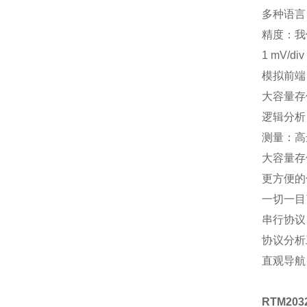
多种语言
精度：我
1 mV/
模拟前端
大容量存
逻辑分析
测量：高达
大容量存
更方便的
一切一目
串行协议
协议分析
直观导航
RTM20