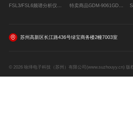
FSL3/FSL6频谱分析仪FSL3/FSL6罗德与施瓦茨
特卖商品GDM-9061GDM-9061台式万用表
苏州高新区长江路436号绿宝商务楼2幢7003室
© 2026 咏绎电子科技（苏州）有限公司(www.suzhouyy.cn)