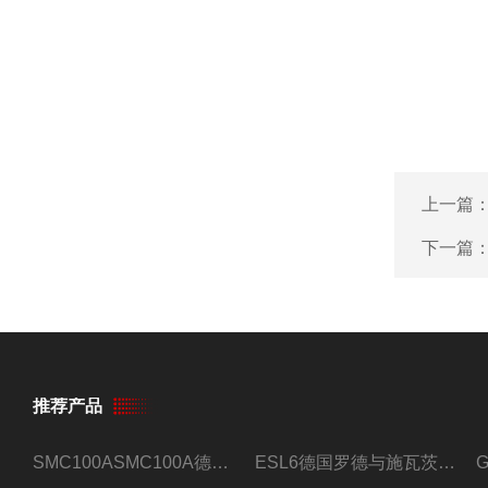
上一篇
下一篇
推荐产品
SMC100ASMC100A德国罗德与施瓦茨射频信号源
ESL6德国罗德与施瓦茨预认证EMI接收机