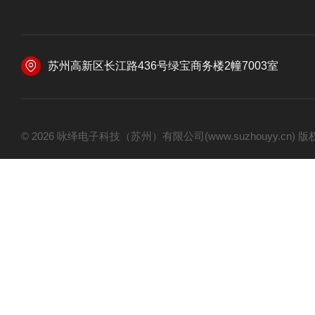
苏州高新区长江路436号绿宝商务楼2幢7003室
© 2026 咏绎电子科技（苏州）有限公司(www.suzhouyy.cn)