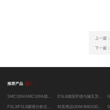
上一篇
下一篇
推荐产品
SMC100ASMC100A德国罗德与施瓦茨射频信号源
ESL6德国罗德与施瓦茨预认证EMI接收机
FSL3/FSL6频谱分析仪FSL3/FSL6罗德与施瓦茨
特卖商品GDM-9061GDM-9061台式万用表