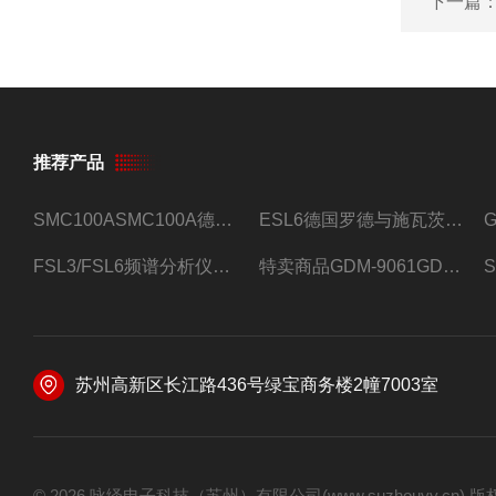
下一篇
推荐产品
SMC100ASMC100A德国罗德与施瓦茨射频信号源
ESL6德国罗德与施瓦茨预认证EMI接收机
FSL3/FSL6频谱分析仪FSL3/FSL6罗德与施瓦茨
特卖商品GDM-9061GDM-9061台式万用表
苏州高新区长江路436号绿宝商务楼2幢7003室
© 2026 咏绎电子科技（苏州）有限公司(www.suzhouyy.cn)