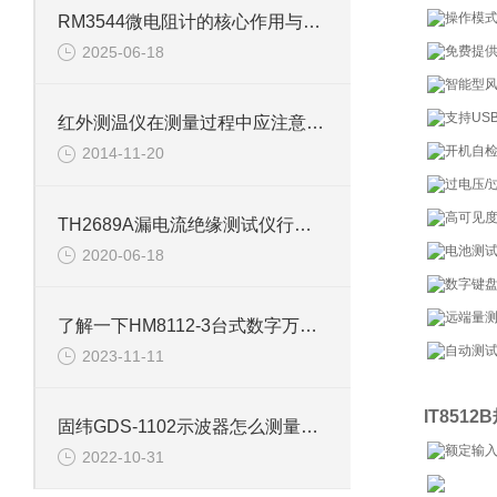
操作模式
RM3544微电阻计的核心作用与优点
2025-06-18
免费提供
智能型
支持USB
红外测温仪在测量过程中应注意哪些问题
开机自
2014-11-20
过电压/
高可见度
TH2689A漏电流绝缘测试仪行业加快技术更新步伐
电池测
2020-06-18
数字键
远端量
了解一下HM8112-3台式数字万用表的特点吧
自动测
2023-11-11
IT8512
固纬GDS-1102示波器怎么测量相位？
额定输
2022-10-31