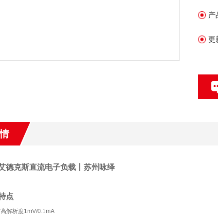
产
更
情
艾德克斯直流电子负载丨苏州咏绎
B特点
解析度1mV/0.1mA