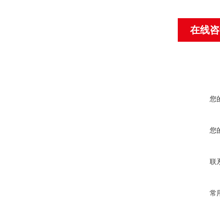
在线咨
您
您
联
常