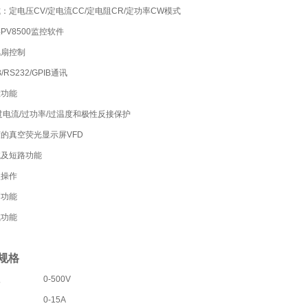
：定电压CV/定电流CC/定电阻CR/定功率CW模式
PV8500监控软件
风扇控制
/RS232/GPIB通讯
检功能
过电流/过功率/过温度和极性反接保护
的真空荧光显示屏VFD
试及短路功能
盘操作
测功能
试功能
B规格
入
0-500V
0-15A