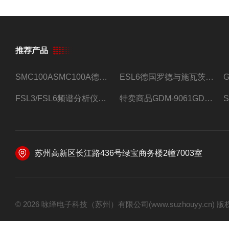
推荐产品
SMC100ASMC100A德国罗德与施瓦茨射频信号源
ESL6德国罗德与施瓦茨预认证EMI接收机
FSL3/FSL6频谱分析仪FSL3/FSL6罗德与施瓦茨
特卖商品GDM-9061GDM-9061台式万用表
苏州高新区长江路436号绿宝商务楼2幢7003室
© 2026 咏绎电子科技（苏州）有限公司(www.suzhouyy.cn)