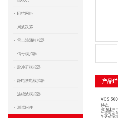
阻抗网络
周波跌落
雷击浪涌模拟器
信号模拟器
脉冲群模拟器
静电放电模拟器
产品详
连续波模拟器
VCS 500
特点
测试附件
浪涌脉冲电压
外置可选单
失效侦测