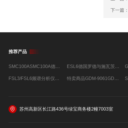
下一篇
推荐产品
SMC100ASMC100A德国罗德与施瓦茨射频信号源
ESL6德国罗德与施瓦茨预认证EMI接收机
FSL3/FSL6频谱分析仪FSL3/FSL6罗德与施瓦茨
特卖商品GDM-9061GDM-9061台式万用表
苏州高新区长江路436号绿宝商务楼2幢7003室