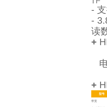
- 
-
读
+
H
电
+
H
型号
带宽