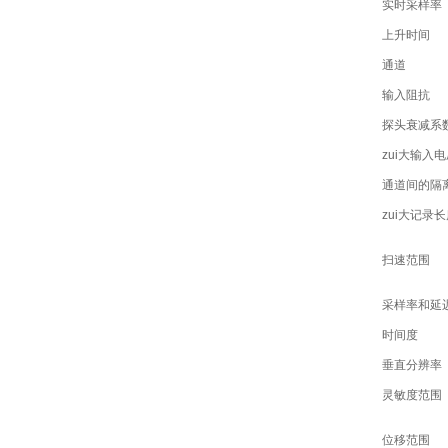
实时采样率
上升时间
通道
输入阻抗
探头衰减系
zui大输入电
通道间的隔
zui大记录长
扫速范围
采样率和延
时间度
垂直分辨率
灵敏度范围
位移范围