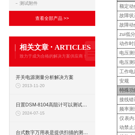
测试附件
额定动
故障状
查看全部产品 >>
故障动
zui低
动作时
·
相关文章
ARTICLES
电压测
致力于成为合格的解决方案供应商！
电压测
工作电
开关电源测量分析解决方案
安规
2013-11-20
特殊功
接线错
日置DSM-8104高阻计可以测试哪些方面?
频率测
2024-07-15
仪表内
动禁止
台式数字万用表是提供扫描的测量工具