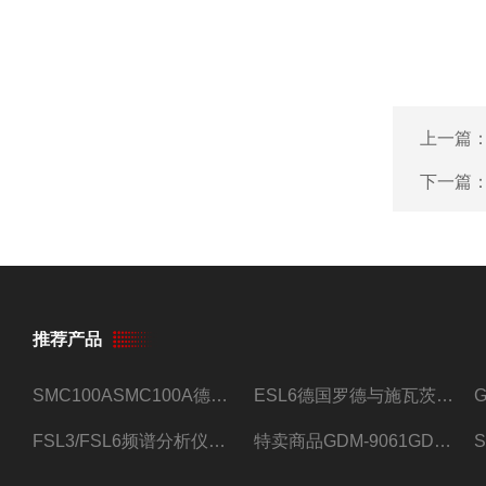
上一篇
下一篇
推荐产品
SMC100ASMC100A德国罗德与施瓦茨射频信号源
ESL6德国罗德与施瓦茨预认证EMI接收机
FSL3/FSL6频谱分析仪FSL3/FSL6罗德与施瓦茨
特卖商品GDM-9061GDM-9061台式万用表