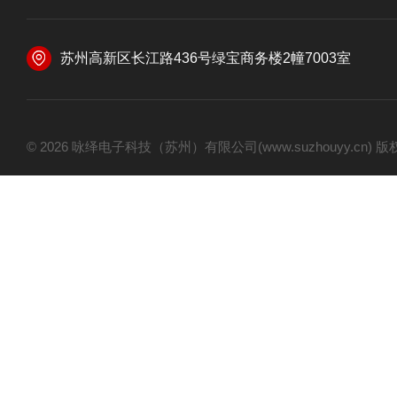
苏州高新区长江路436号绿宝商务楼2幢7003室
© 2026 咏绎电子科技（苏州）有限公司(www.suzhouyy.cn)