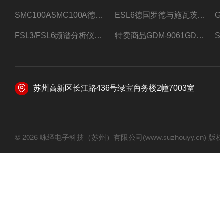
SMC100ASMC100A德国罗德与施瓦茨射频信号源
ESL6德国罗德与施瓦茨预认证EMI接收机
FSL3/FSL6频谱分析仪FSL3/FSL6罗德与施瓦茨
特卖商品GDM-9061GDM-9061台式万用表
苏州高新区长江路436号绿宝商务楼2幢7003室
© 2026 咏绎电子科技（苏州）有限公司(www.suzhouyy.cn)