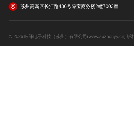
苏州高新区长江路436号绿宝商务楼2幢7003室
© 2026 咏绎电子科技（苏州）有限公司(www.suzhouyy.cn)