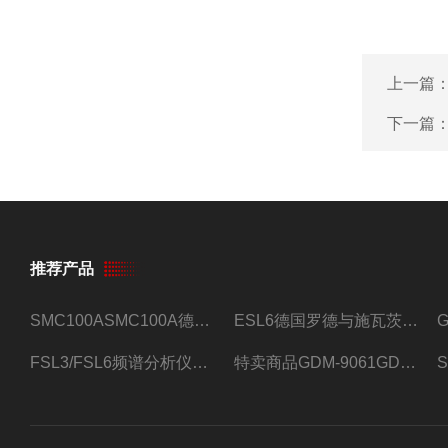
上一篇
下一篇
推荐产品
SMC100ASMC100A德国罗德与施瓦茨射频信号源
ESL6德国罗德与施瓦茨预认证EMI接收机
FSL3/FSL6频谱分析仪FSL3/FSL6罗德与施瓦茨
特卖商品GDM-9061GDM-9061台式万用表