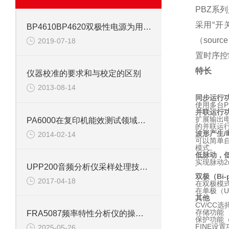
PBZ系
采用“开
BP4610BP4620双极性电源为用户节省了宝贵的测试时间
（sou
2019-07-18
置时序控
特长
仪器校准的要求和与校定的区别
2013-08-14
同步运行
使用多台P
并联运行
扩展输出
PA6000在复印机能效测试领域的应用
的并联运行
波形产生/
2014-02-14
可以简单自
模式。
低脉动，
实现脉动2m
UPP200音频分析仪采样处理技术及工艺
双极（Bi-
2017-04-18
在双极模式（
在单极（U
其他
CV/CC选
存储功能
FRA5087频率特性分析仪的操作相对简单
保护功能（
FINE设置
2025-05-26