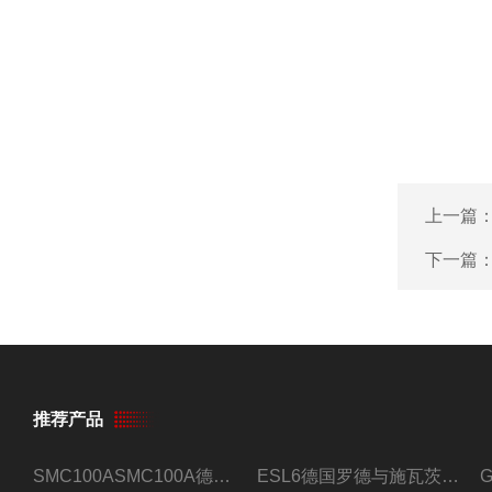
上一篇
下一篇
推荐产品
SMC100ASMC100A德国罗德与施瓦茨射频信号源
ESL6德国罗德与施瓦茨预认证EMI接收机