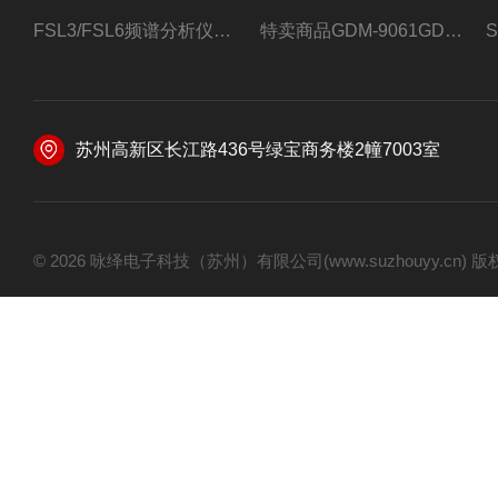
FSL3/FSL6频谱分析仪FSL3/FSL6罗德与施瓦茨
特卖商品GDM-9061GDM-9061台式万用表
苏州高新区长江路436号绿宝商务楼2幢7003室
© 2026 咏绎电子科技（苏州）有限公司(www.suzhouyy.cn)