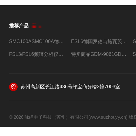
推荐产品
SMC100ASMC100A德国罗德与施瓦茨射频信号源
ESL6德国罗德与施瓦茨预认证EMI接收机
FSL3/FSL6频谱分析仪FSL3/FSL6罗德与施瓦茨
特卖商品GDM-9061GDM-9061台式万用表
苏州高新区长江路436号绿宝商务楼2幢7003室
© 2026 咏绎电子科技（苏州）有限公司(www.suzhouyy.cn)