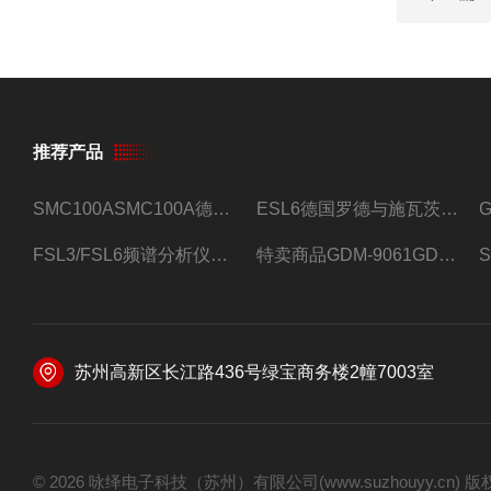
推荐产品
SMC100ASMC100A德国罗德与施瓦茨射频信号源
ESL6德国罗德与施瓦茨预认证EMI接收机
FSL3/FSL6频谱分析仪FSL3/FSL6罗德与施瓦茨
特卖商品GDM-9061GDM-9061台式万用表
苏州高新区长江路436号绿宝商务楼2幢7003室
© 2026 咏绎电子科技（苏州）有限公司(www.suzhouyy.cn)