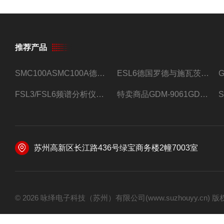
推荐产品
SMC100ASMC100A德国罗德与施瓦茨射频信号源
ESL6德国罗德与施瓦茨预认证EMI接收机
FSL3/FSL6频谱分析仪FSL3/FSL6罗德与施瓦茨
特卖商品GDM-9061GDM-9061台式万用表
苏州高新区长江路436号绿宝商务楼2幢7003室
© 2026 咏绎电子科技（苏州）有限公司(www.suzhouyy.cn)