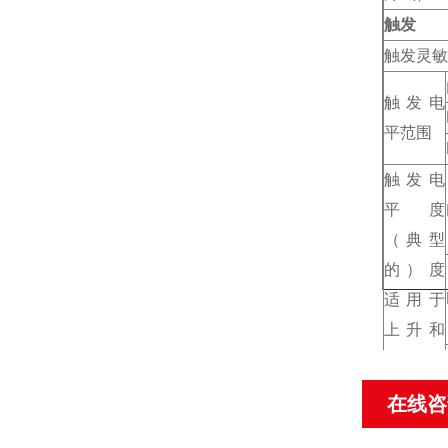
触发
触发灵敏
触发电
平范围
触发电
平度
（典型
的）度
适用于
上升和
下降时
间≥20ns
在线咨
的信号