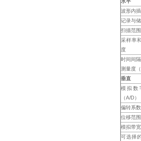
水平
波形内插
记录与储
扫描范围（
采样率
度
时间间隔
测量度（
垂直
模拟数
（A/D）
偏转系数
位移范围
模拟带宽
可选择