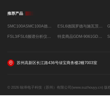
推荐产品
数学操作
SMC100ASMC100A德国罗德与施瓦茨射频信号源
ESL6德国罗德与施瓦茨预认证EMI接收机
存储波形
FSL3/FSL6频谱分析仪FSL3/FSL6罗德与施瓦茨
特卖商品GDM-9061GDM-9061台式万用表
FFT
李沙育
图形
苏州高新区长江路436号绿宝商务楼2幢7003室
显示
显示类型
显示分
© 2026 咏绎电子科技（苏州）有限公司(www.suzhouyy.cn)
示）
显示色彩
显示对比