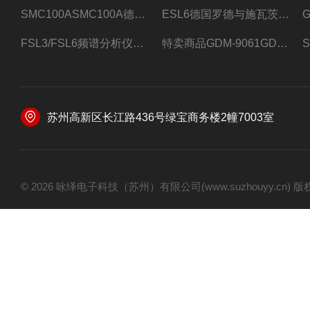
SMC100ASMC100A德国罗德与施瓦茨射频信号源
ESL6德国罗德与施瓦茨预认证EMI接收机
FSL3/FSL6频谱分析仪FSL3/FSL6罗德与施瓦茨
特卖商品GDM-9061GDM-9061台式万用表
苏州高新区长江路436号绿宝商务楼2幢7003室
© 2026 咏绎电子科技（苏州）有限公司(www.suzhouyy.cn)