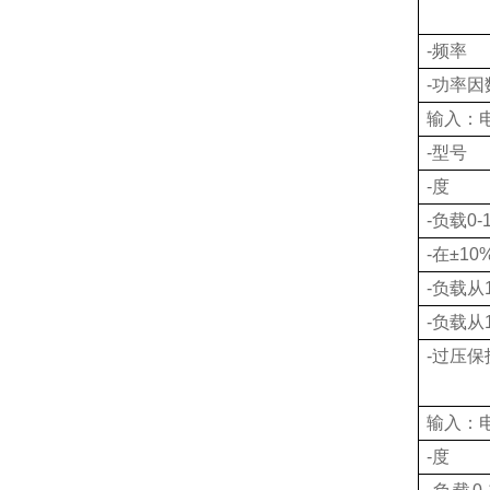
-
频率
-
功率因
输入：
-
型号
-
度
-
负载
0-
-
在
±10%
-
负载从
-
负载从
-
过压保
输入：
-
度