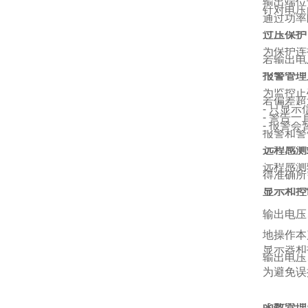
输出端位
针对电压
通过功率
过压保护
为保护连
若输出电
报警管理
为监控正
若偏差超
-
只显示
-
警告一
-
报警会
报警和警
远程感测
远程感测
得准确所
显示和控
输出电压
地操作本
显示器和
输出电压
为避免误
函数管理