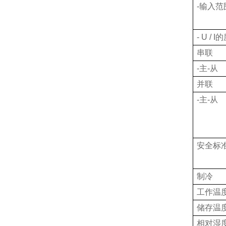
-
输入范
- U / I
的
串联
-
主-从
并联
-
主-从
安全标
制冷
工作温
储存温
相对湿