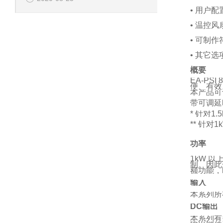
• 用户
• 温控风
• 可制
• 其它选
概要
EA-PSI 
便、有效
本产品可
带可调延
*
针对
1.
**
针对
1
功率
1kW
以
制。因此
额功能，
输入
本系列所
DC
输出
本系列有