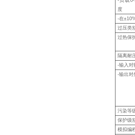
-
负载
0
度
-
在
±10%
过压类
过热保
隔离耐
-
输入对
-
输出对
污染等
保护级
模拟编