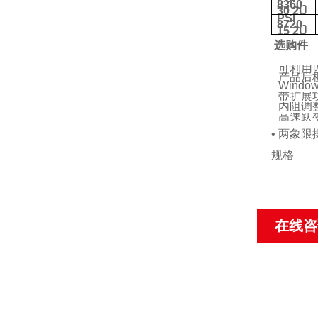
8360-
30 2U
PSI
8720-
15 2U
选购件
•
可利用
产品后
Windo
•
带扩展
•
内阻调
•
高速跃
•
两象限
规格
在线咨