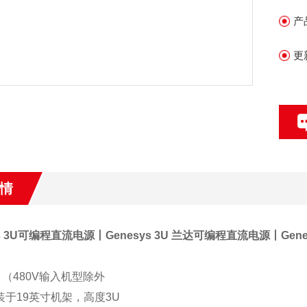
*
产
即
次
更
*
Z
情
ys 3U可编程直流电源丨Genesys 3U 兰达可编程直流电源丨Genesy
志 （480V输入机型除外
安装于19英寸机架，高度3U