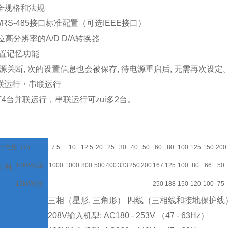
安全规格和法规
232/RS-485接口标准配置（可选IEEE接口）
6位高分辨率的A/D D/A转换器
终设置记忆功能
源关断, 次的设置信息也会被保存, 待电源重启后, 无需再次设定
并联运行・串联运行
多可4台并联运行，串联运行可zui多2台。
出电压（V）
7.5
10
12.5
20
25
30
40
50
60
80
100
125
150
200
10kW机型
1000
1000
800
500
400
333
250
200
167
125
100
80
66
50
出电
15kW机型
-
-
-
-
-
-
-
-
250
188
150
120
100
75
三相（星形, 三角形） 四线（三相线和接地保护线
208V输入机型: AC180 - 253V （47 - 63Hz）