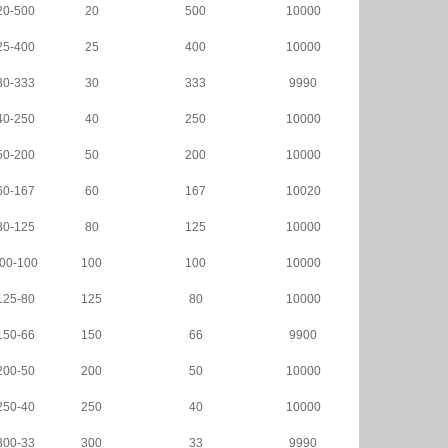
0-500
20
500
10000
5-400
25
400
10000
0-333
30
333
9990
0-250
40
250
10000
0-200
50
200
10000
0-167
60
167
10020
0-125
80
125
10000
00-100
100
100
10000
25-80
125
80
10000
50-66
150
66
9900
00-50
200
50
10000
50-40
250
40
10000
00-33
300
33
9990