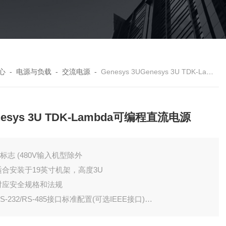
心
-
电源与负载
-
交流电源
-
Genesys 3UGenesys 3U TDK-Lambda可编程直流电源
nesys 3U TDK-Lambda可编程直流电源
E标志 (480V输入机型除外
 适合安装于19英寸机架，高度3U
 对应安全规格和法规
RS-232/RS-485接口标准配置(可选IEEE接口)
 内置16位高分辨率的A/D D/A转换器