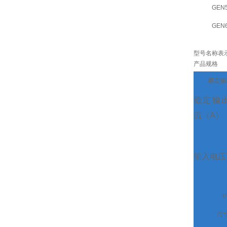
GEN5
GEN6
型号名称表
产品规格
额定输
额定输
流（A）
输入电压
尺