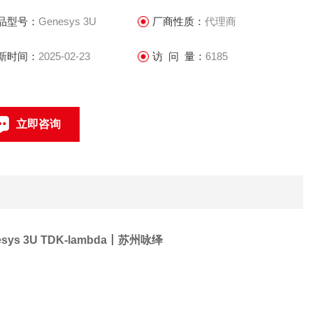
 Z终设置记忆功能
品型号：
Genesys 3U
厂商性质：
代理商
使电源关断, 次的设置信息也会被保存, 待电源重启后, 无需再
设定。
新时间：
2025-02-23
访 问 量：
6185
 主从并联运行・串联运行
多可4台并联运行，串联运行可Z多2台。
立即咨询
0512-68051240
联系电话：
s 3U TDK-lambda丨
苏州咏绎