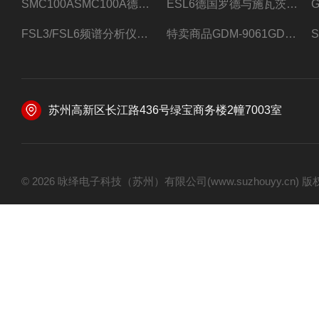
SMC100ASMC100A德国罗德与施瓦茨射频信号源
ESL6德国罗德与施瓦茨预认证EMI接收机
FSL3/FSL6频谱分析仪FSL3/FSL6罗德与施瓦茨
特卖商品GDM-9061GDM-9061台式万用表
苏州高新区长江路436号绿宝商务楼2幢7003室
© 2026 咏绎电子科技（苏州）有限公司(www.suzhouyy.cn)