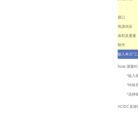
接口
电源供应
体积及重量
附件
输入单元*工
Note:
测量时
*输入
*特殊
*选择
AC/DC直接