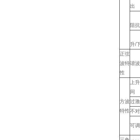
出 
阻抗
升/
正弦
波特
谐波
性
上升
间
方波
过激
特性
不对
可调
三角