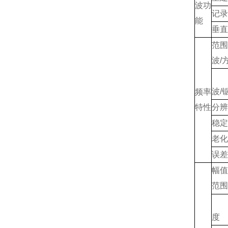
波功
记录
能
垂直
范
波/
波/
频率
特性
分辨
稳定
老化
误差
范围
度