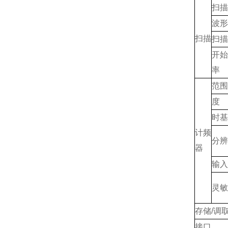
扫描
波形
扫描
扫描
开始
率
范围
度
时基
计频
分辨
器
输入
灵敏
存储/调
接口