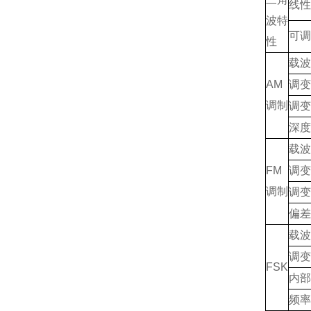
线性
波特
可调
性
载波
AM
调变
调制
调变
深度
载波
FM
调变
调制
调变
偏差
载波
调变
FSK
内部
频率