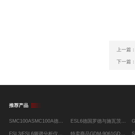
上一篇
下一篇
推荐产品
SMC100ASMC100A德国罗德与施瓦茨射频信号源
ESL6德国罗德与施瓦茨预认证EMI接收机
FSL3/FSL6频谱分析仪FSL3/FSL6罗德与施瓦茨
特卖商品GDM-9061GDM-9061台式万用表