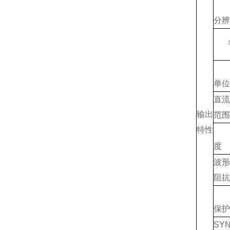
分辨
平
单位
直
输出
范围
特性
度
波
阻抗
保护
S