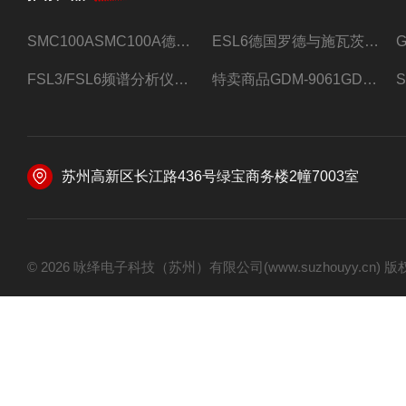
SMC100ASMC100A德国罗德与施瓦茨射频信号源
ESL6德国罗德与施瓦茨预认证EMI接收机
FSL3/FSL6频谱分析仪FSL3/FSL6罗德与施瓦茨
特卖商品GDM-9061GDM-9061台式万用表
苏州高新区长江路436号绿宝商务楼2幢7003室
© 2026 咏绎电子科技（苏州）有限公司(www.suzhouyy.cn)