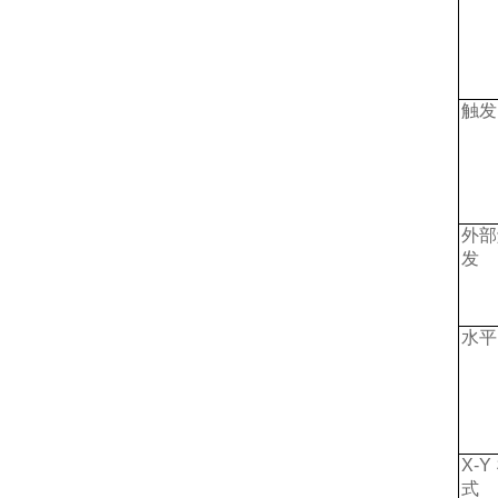
触发
外部
发
水平
X-Y
式