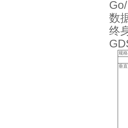
Go
数
终
GD
规格
垂直