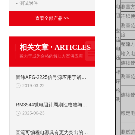
测试附件
电
测量
阻
连续
查看全部产品 >>
测量
交
度
流
·
整流
相关文章
ARTICLES
电
输入
致力于成为合格的解决方案供应商！
压
连续
相
测量
固纬AFG-2225信号源应用于诸多领域
序
2019-03-22
检
连续
测
RM3544微电阻计周期性校准与校验
额定
2025-06-23
测试范
直流可编程电源具有更为突出的表现