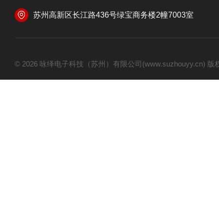
苏州高新区长江路436号绿宝商务楼2幢7003室
© 2026 咏绎电子科技（苏州）有限公司(www.suzhouyy.cn)