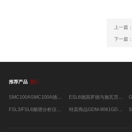
上一篇
下一篇
推荐产品
SMC100ASMC100A德国罗德与施瓦茨射频信号源
ESL6德国罗德与施瓦茨预认证EMI接收机
FSL3/FSL6频谱分析仪FSL3/FSL6罗德与施瓦茨
特卖商品GDM-9061GDM-9061台式万用表